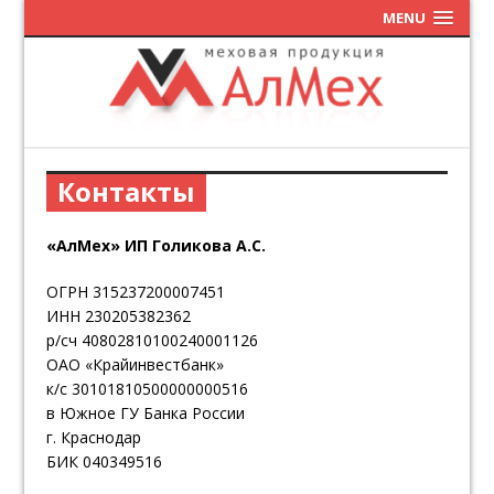
MENU
Контакты
«АлМех» ИП Голикова А.С.
ОГРН 315237200007451
ИНН 230205382362
р/сч 40802810100240001126
ОАО «Крайинвестбанк»
к/c 30101810500000000516
в Южное ГУ Банка России
г. Краснодар
БИК 040349516